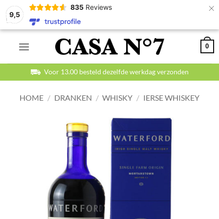
×
835
Reviews
9,5
Ga
0
naar
inhoud
Betaal veilig en achteraf
HOME
/
DRANKEN
/
WHISKY
/
IERSE WHISKEY