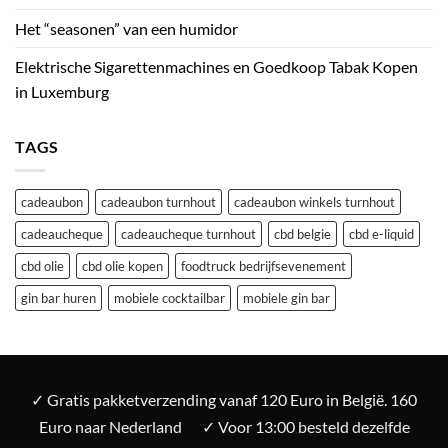
Het “seasonen” van een humidor
Elektrische Sigarettenmachines en Goedkoop Tabak Kopen
in Luxemburg
TAGS
cadeaubon
cadeaubon turnhout
cadeaubon winkels turnhout
cadeaucheque
cadeaucheque turnhout
cbd belgie
cbd e-liquid
cbd olie
cbd olie kopen
foodtruck bedrijfsevenement
gin bar huren
mobiele cocktailbar
mobiele gin bar
✓ Gratis pakketverzending vanaf 120 Euro in België. 160
Euro naar Nederland
✓ Voor 13:00 besteld dezelfde