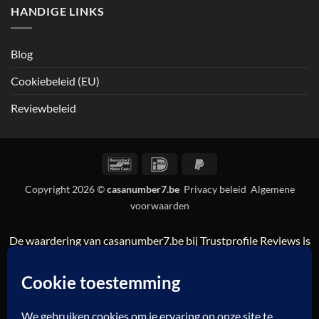
HANDIGE LINKS
Blog
Cookiebeleid (EU)
Reviewbeleid
Bancontact
IDeal
PayPal
2
Copyright 2026 ©
casanumber7.be
Privacy beleid
Algemene
voorwaarden
De waardering van casanumber7.be bij
Trustprofile Reviews
is
9.5/10 gebaseerd op 835 reviews.