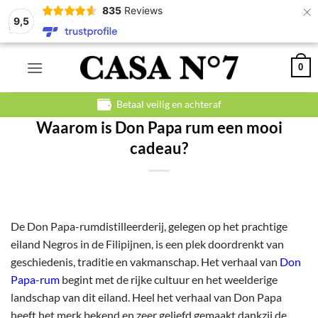
×
835
Reviews
9,5
Ga
0
naar
inhoud
Betaal veilig en achteraf
Waarom is Don Papa rum een mooi
cadeau?
De Don Papa-rumdistilleerderij, gelegen op het prachtige
eiland Negros in de Filipijnen, is een plek doordrenkt van
geschiedenis, traditie en vakmanschap. Het verhaal van
Don
Papa-rum
begint met de rijke cultuur en het weelderige
landschap van dit eiland. Heel het verhaal van Don Papa
heeft het merk bekend en zeer geliefd gemaakt dankzij de