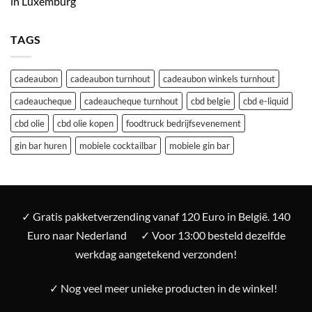
in Luxemburg
TAGS
cadeaubon
cadeaubon turnhout
cadeaubon winkels turnhout
cadeaucheque
cadeaucheque turnhout
cbd belgie
cbd e-liquid
cbd olie
cbd olie kopen
foodtruck bedrijfsevenement
gin bar huren
mobiele cocktailbar
mobiele gin bar
✓ Gratis pakketverzending vanaf 120 Euro in België. 140
Euro naar Nederland
✓ Voor 13:00 besteld dezelfde
werkdag aangetekend verzonden!
✓ Nog veel meer unieke producten in de winkel!