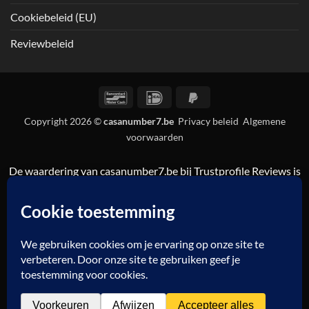
Cookiebeleid (EU)
Reviewbeleid
Bancontact
IDeal
PayPal
2
Copyright 2026 ©
casanumber7.be
Privacy beleid
Algemene
voorwaarden
De waardering van casanumber7.be bij
Trustprofile Reviews
is
9.5/10 gebaseerd op 835 reviews.