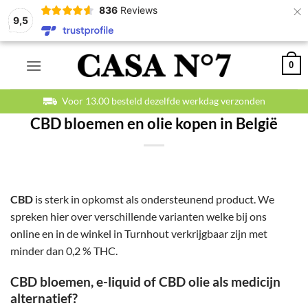
×
836
Reviews
9,5
Ga
0
naar
inhoud
Betaal veilig en achteraf
CBD bloemen en olie kopen in België
CBD
is sterk in opkomst als ondersteunend product. We
spreken hier over verschillende varianten welke bij ons
online en in de winkel in Turnhout verkrijgbaar zijn met
minder dan 0,2 % THC.
CBD bloemen, e-liquid of CBD olie als medicijn
alternatief?