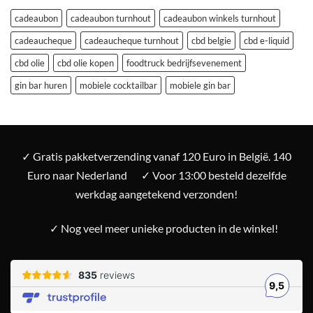
cadeaubon
cadeaubon turnhout
cadeaubon winkels turnhout
cadeaucheque
cadeaucheque turnhout
cbd belgie
cbd e-liquid
cbd olie
cbd olie kopen
foodtruck bedrijfsevenement
gin bar huren
mobiele cocktailbar
mobiele gin bar
✓ Gratis pakketverzending vanaf 120 Euro in België. 140
Euro naar Nederland
✓ Voor 13:00 besteld dezelfde
werkdag aangetekend verzonden!
✓ Nog veel meer unieke producten in de winkel!