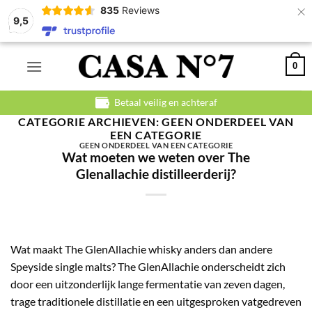
×
835
Reviews
9,5
Ga
0
naar
inhoud
Betaal veilig en achteraf
CATEGORIE ARCHIEVEN:
GEEN ONDERDEEL VAN
EEN CATEGORIE
GEEN ONDERDEEL VAN EEN CATEGORIE
Wat moeten we weten over The
Glenallachie distilleerderij?
Wat maakt The GlenAllachie whisky anders dan andere
Speyside single malts? The GlenAllachie onderscheidt zich
door een uitzonderlijk lange fermentatie van zeven dagen,
trage traditionele distillatie en een uitgesproken vatgedreven