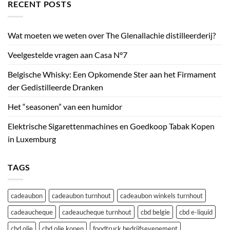
RECENT POSTS
Wat moeten we weten over The Glenallachie distilleerderij?
Veelgestelde vragen aan Casa N°7
Belgische Whisky: Een Opkomende Ster aan het Firmament
der Gedistilleerde Dranken
Het “seasonen” van een humidor
Elektrische Sigarettenmachines en Goedkoop Tabak Kopen
in Luxemburg
TAGS
cadeaubon
cadeaubon turnhout
cadeaubon winkels turnhout
cadeaucheque
cadeaucheque turnhout
cbd belgie
cbd e-liquid
cbd olie
cbd olie kopen
foodtruck bedrijfsevenement