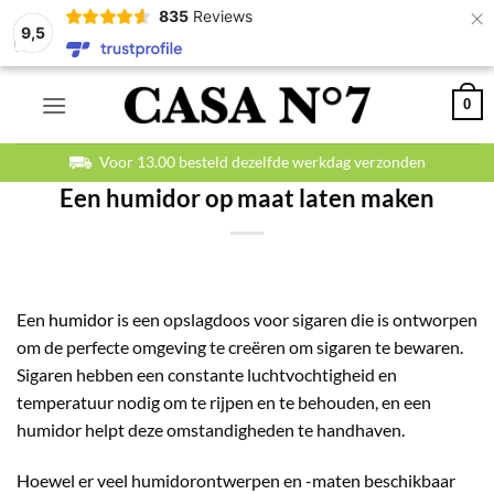
×
835
Reviews
9,5
Ga
0
naar
inhoud
Betaal veilig en achteraf
Een humidor op maat laten maken
Een
humidor
is een opslagdoos voor sigaren die is ontworpen
om de perfecte omgeving te creëren om sigaren te bewaren.
Sigaren hebben een constante luchtvochtigheid en
temperatuur nodig om te rijpen en te behouden, en een
humidor helpt deze omstandigheden te handhaven.
Hoewel er veel humidorontwerpen en -maten beschikbaar