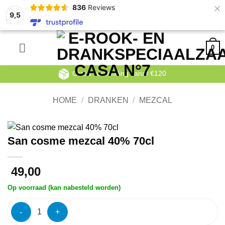
×
836
Reviews
9,5
Ga
0
naar
inhoud
Gratis verzending vanaf €120
HOME
/
DRANKEN
/
MEZCAL
San cosme mezcal 40% 70cl
49,00
Op voorraad (kan nabesteld worden)
San cosme mezcal 40% 70cl aantal