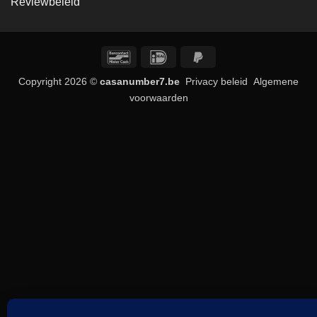
Reviewbeleid
Bancontact
IDeal
PayPal
2
Copyright 2026 ©
casanumber7.be
Privacy beleid
Algemene
voorwaarden