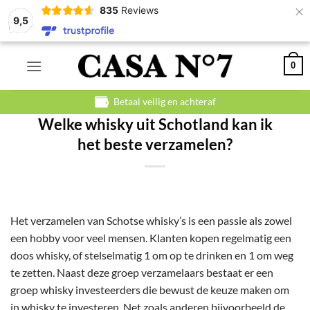
×
835
Reviews
9,5
Ga
0
naar
inhoud
Betaal veilig en achteraf
Welke whisky uit Schotland kan ik
het beste verzamelen?
Het verzamelen van Schotse whisky’s is een passie als zowel
een hobby voor veel mensen. Klanten kopen regelmatig een
doos whisky, of stelselmatig 1 om op te drinken en 1 om weg
te zetten. Naast deze groep verzamelaars bestaat er een
groep whisky investeerders die bewust de keuze maken om
in whisky te investeren. Net zoals anderen bijvoorbeeld de